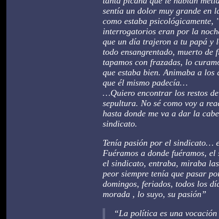
tanta picana que le habían metid
sentía un dolor muy grande en l
como estaba psicológicamente, 
interrogatorios eran por la noch
que un día trajeron a tu papá y l
todo ensangrentado, muerto de f
tapamos con frazadas, lo curamo
que estaba bien. Animaba a los d
que él mismo padecía…
…Quiero encontrar los restos de
sepultura. No sé como voy a reac
hasta donde me va a dar la cabe
sindicato.
Tenía pasión por el sindicato… el
Fuéramos a donde fuéramos, el 
el sindicato, entraba, miraba la
peor siempre tenía que pasar por
domingos, feriados, todos los día
morada , lo suyo, su pasión”
“La política es una vocació