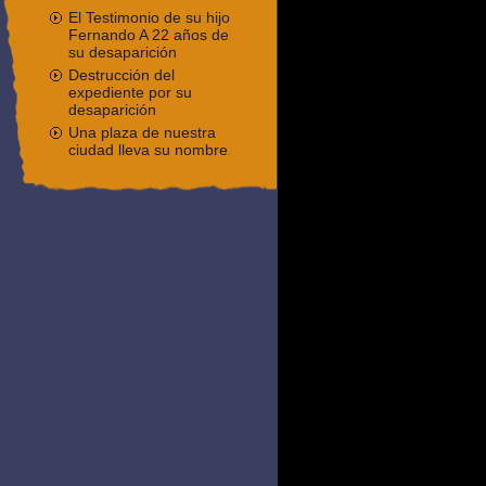
El Testimonio de su hijo
Fernando A 22 años de
su desaparición
Destrucción del
expediente por su
desaparición
Una plaza de nuestra
ciudad lleva su nombre