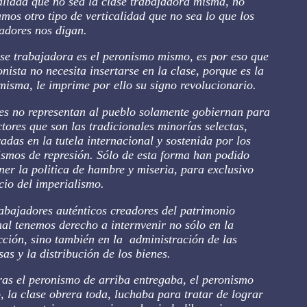
alidad que no sea la clase trabajadora misma, no
mos otro tipo de verticalidad que no sea lo que los
adores nos digan.
se trabajadora es el peronismo mismo, es por eso que
onista no necesita insertarse en la clase, porque es la
misma, le imprime por ello su signo revolucionario.
es no representan al pueblo solamente gobiernan para
ctores que son las tradicionales minorías selectas,
das en la tutela internacional y sostenida por los
smos de represión. Sólo de esta forma han podido
er la politica de hambre y miseria, para exclusivo
cio del imperialismo.
abajadores auténticos creadores del patrimonio
al tenemos derecho a internvenir no sólo en la
ción, sino también en la administración de las
as y la distribución de los bienes.
as el peronismo de arriba entregaba, el peronismo
, la clase obrera toda, luchaba para tratar de lograr