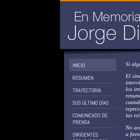
Si alg
INICIO
El sin
RESUMEN
interv
los in
TRAYECTORIA
renunc
cuando
SUS ÚLTIMO DÍAS
repres
COMUNICADO DE
las re
PRENSA
No ace
a favo
DIRIGENTES