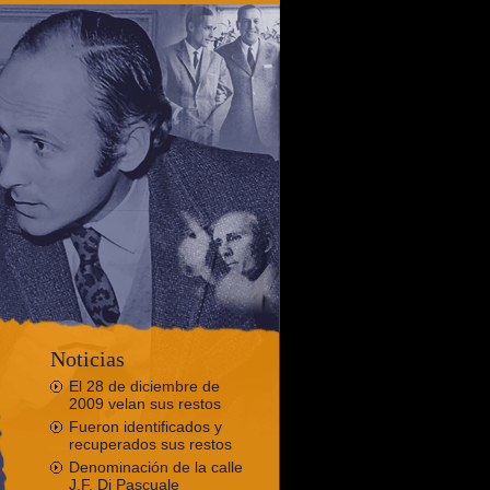
Noticias
El 28 de diciembre de
2009 velan sus restos
Fueron identificados y
recuperados sus restos
Denominación de la calle
J.F. Di Pascuale