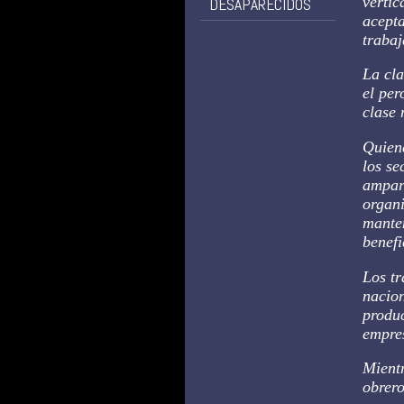
vertic
DESAPARECIDOS
acepta
trabaj
La cla
el per
clase 
Quien
los se
ampara
organi
manten
benefi
Los tr
nacion
produc
empres
Mientr
obrero