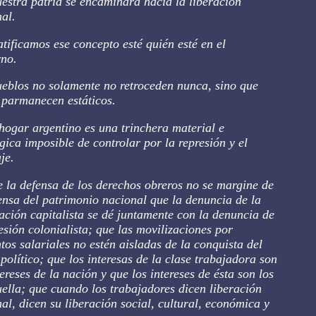
estra patria se encaminara hacia la liberacion
al.
tificamos ese concepto esté quién esté en el
rno.
eblos no solamente no retroceden nunca, sino que
 parmanecen estáticos.
ogar argentino es una trinchera material e
gica imposible de controlar por la represión y el
je.
e la defensa de los derechos obreros no se margine de
ensa del patrimonio nacional que la denuncia de la
ación capitalista se dé juntamente con la denuncia de
esión colonialista; que las movilizaciones por
os salariales no estén aisladas de la conquista del
político; que los interesas de la clase trabajadora son
tereses de la nación y que los intereses de ésta son los
ella; que cuando los trabajadores dicen liberación
al, dicen su liberación social, cultural, económica y